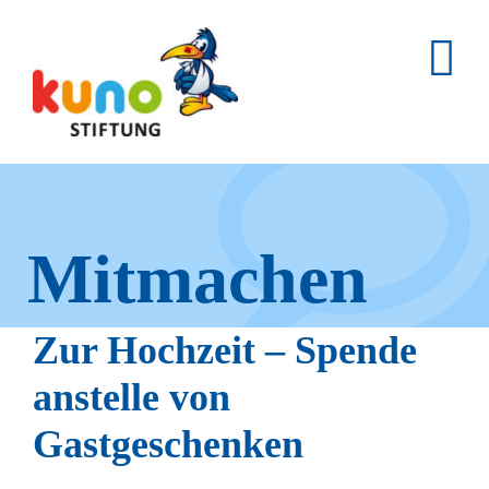
Skip
to
content
Mitmachen
und helfen.
Zur Hochzeit – Spende
anstelle von
Gastgeschenken
Hier erfahren Sie, wie fleißige