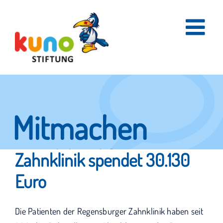
Skip
to
content
Mitmachen
und helfen.
Zahnklinik spendet 30.130
Euro
Hier erfahren Sie, wie fleißige Helfer
Die Patienten der Regensburger Zahnklinik haben seit