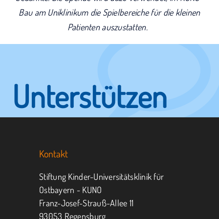
Bau am Uniklinikum die Spielbereiche für die kleinen
Patienten auszustatten.
Unterstützen
Sie KUNO.
Kontakt
Jeder kann helfen.
Stiftung Kinder-Universitätsklinik für
Ostbayern - KUNO
Franz-Josef-Strauß-Allee 11
MITMACHEN
SPENDEN
93053 Regensburg