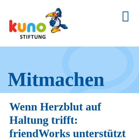
Skip
to
content
Mitmachen
und helfen.
Wenn Herzblut auf
Haltung trifft:
Hier erfahren Sie, wie fleißige
friendWorks unterstützt