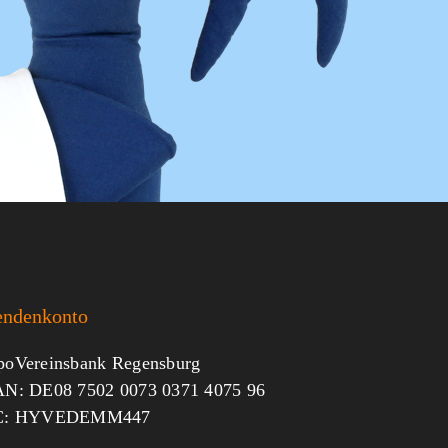
endenkonto
oVereinsbank Regensburg
N: DE08 7502 0073 0371 4075 96
C: HYVEDEMM447