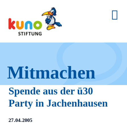
Skip
to
content
Mitmachen
und helfen.
Spende aus der ü30
Party in Jachenhausen
Hier erfahren Sie, wie fleißige
27.04.2005