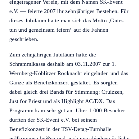
Helfer KUNO bisher unterstützt
eingetragener Verein, mit dem Namen SK-Event
haben.
e.V. — feierte 2007 ihr zehnjähriges Bestehen. Für
dieses Jubiläum hatte man sich das Motto ‚Gutes
tun und gemeinsam feiern‘ auf die Fahnen
geschrieben.
Zum zehnjährigen Jubiläum hatte die
Schrammlkassa deshalb am 03.11.2007 zur 1.
Wernberg-Köblitzer Rocknacht eingeladen und das
Ganze als Benefizkonzert gestaltet. Es sorgten
dabei gleich drei Bands für Stimmung: Cruizzen,
Just for Priest und als Highlight AC/DX. Das
Programm kam sehr gut an. Über 1.000 Besucher
durften der SK-Event e.V. bei seinem
Benefizkonzert in der TSV-Detag-Turnhalle
willkommen heißen und auch verschiedene örtliche