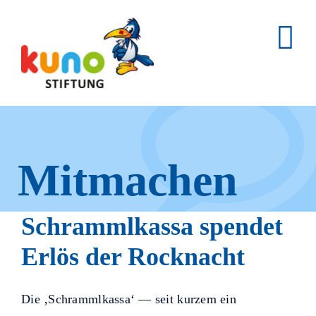
Skip
to
content
Mitmachen
und helfen.
Schrammlkassa spendet
Erlös der Rocknacht
Hier erfahren Sie, wie fleißige
Die ‚Schrammlkassa‘ — seit kurzem ein