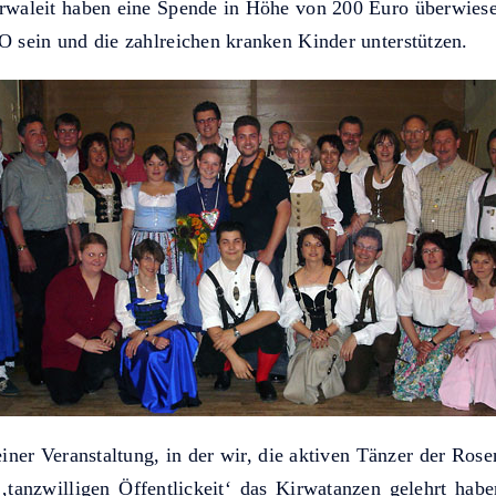
rwaleit haben eine Spende in Höhe von 200 Euro überwiese
 sein und die zahlreichen kranken Kinder unterstützen.
iner Veranstaltung, in der wir, die aktiven Tänzer der Ros
‚tanzwilligen Öffentlickeit‘ das Kirwatanzen gelehrt hab