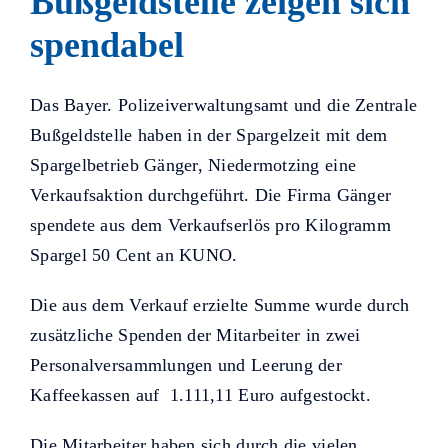
Bußgeldstelle zeigen sich
Helfer KUNO bisher unterstützt
haben.
spendabel
Das Bayer. Polizeiverwaltungsamt und die Zentrale
Bußgeldstelle haben in der Spargelzeit mit dem
Spargelbetrieb Gänger, Niedermotzing eine
Verkaufsaktion durchgeführt. Die Firma Gänger
spendete aus dem Verkaufserlös pro Kilogramm
Spargel 50 Cent an KUNO.
Die aus dem Verkauf erzielte Summe wurde durch
zusätzliche Spenden der Mitarbeiter in zwei
Personalversammlungen und Leerung der
Kaffeekassen auf 1.111,11 Euro aufgestockt.
Die Mitarbeiter haben sich durch die vielen