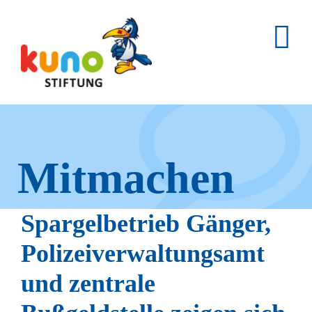
Skip
to
content
Mitmachen
und helfen.
Spargelbetrieb Gänger,
Polizeiverwaltungsamt
und zentrale
Hier erfahren Sie, wie fleißige