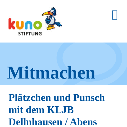
Skip
to
content
Mitmachen
und helfen.
Plätzchen und Punsch
mit dem KLJB
Hier erfahren Sie, wie fleißige
Dellnhausen / Abens