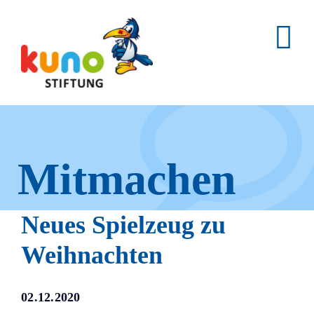
Skip
to
content
Mitmachen
und helfen.
Neues Spielzeug zu
Weihnachten
Hier erfahren Sie, wie fleißige
02.12.2020