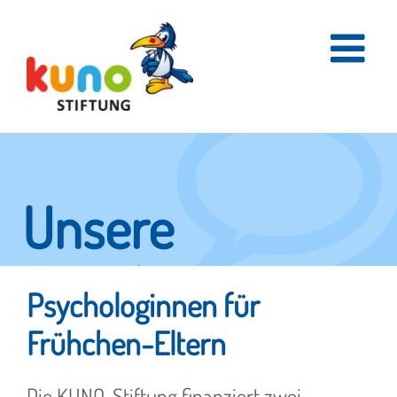
Skip
to
content
Unsere
Projekte
Psychologinnen für
Frühchen-Eltern
Aus "Wir packen's an"
Die KUNO-Stiftung finanziert zwei