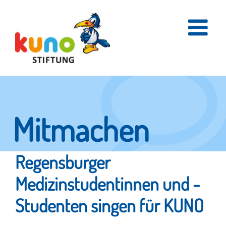
Skip
to
content
Mitmachen
und helfen.
Regensburger
Medizinstudentinnen und -
Studenten singen für KUNO
Hier erfahren Sie, wie fleißige Helfer