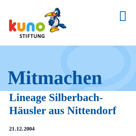
Skip
to
content
Mitmachen
und helfen.
Lineage Silberbach-
Häusler aus Nittendorf
Hier erfahren Sie, wie fleißige
21.12.2004