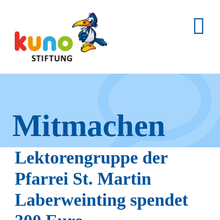
Skip
to
content
Mitmachen
und helfen.
Lektorengruppe der
Pfarrei St. Martin
Laberweinting spendet
Hier erfahren Sie, wie fleißige