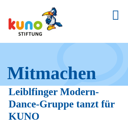
Skip
to
content
Mitmachen
und helfen.
Leiblfinger Modern-
Dance-Gruppe tanzt für
KUNO
Hier erfahren Sie, wie fleißige