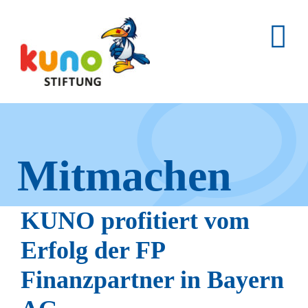
Skip
to
content
Mitmachen
und helfen.
KUNO profitiert vom
Erfolg der FP
Finanzpartner in Bayern
Hier erfahren Sie, wie fleißige