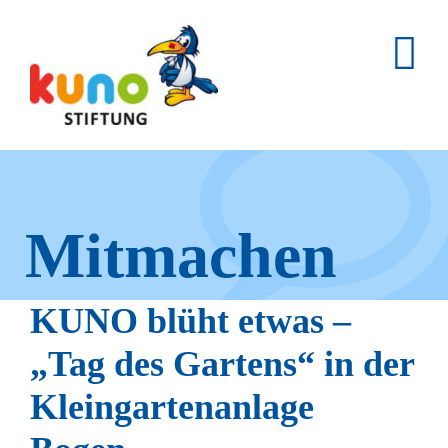
Skip
to
content
Mitmachen
und helfen.
KUNO blüht etwas –
„Tag des Gartens“ in der
Kleingartenanlage
Hier erfahren Sie, wie fleißige