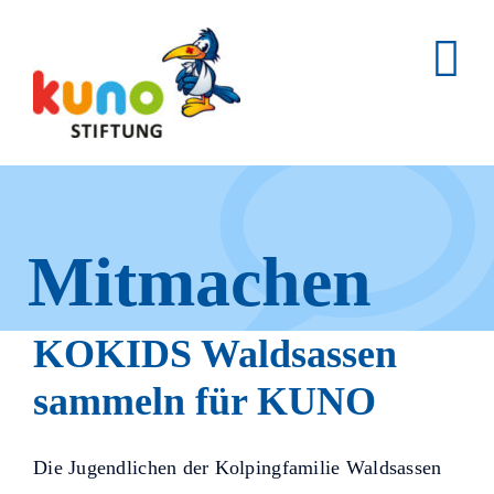
Skip
to
content
Mitmachen
und helfen.
KOKIDS Waldsassen
sammeln für KUNO
Hier erfahren Sie, wie fleißige
Die Jugendlichen der Kolpingfamilie Waldsassen