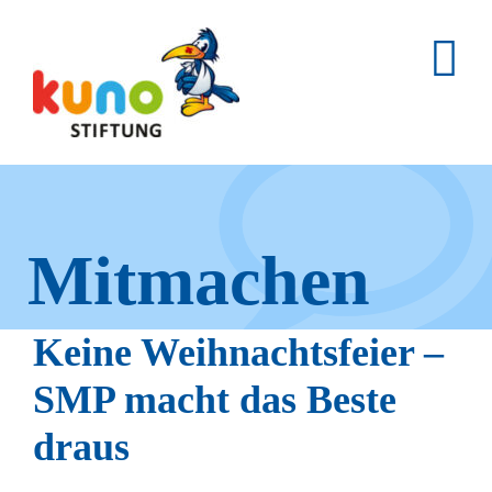
Skip
to
content
Mitmachen
und helfen.
Keine Weihnachtsfeier –
SMP macht das Beste
draus
Hier erfahren Sie, wie fleißige