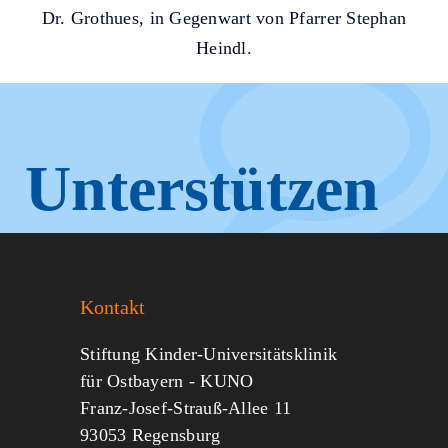
Dr. Grothues, in Gegenwart von Pfarrer Stephan
Heindl.
Unterstützen
Sie KUNO.
Kontakt
Jeder kann helfen.
Stiftung Kinder-Universitätsklinik
für Ostbayern - KUNO
Franz-Josef-Strauß-Allee 11
MITMACHEN
SPENDEN
93053 Regensburg