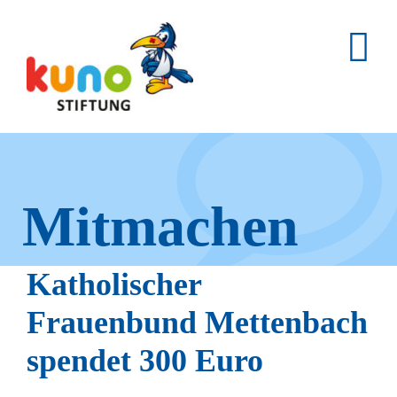
Skip
to
content
Mitmachen
und helfen.
Katholischer
Frauenbund Mettenbach
spendet 300 Euro
Hier erfahren Sie, wie fleißige