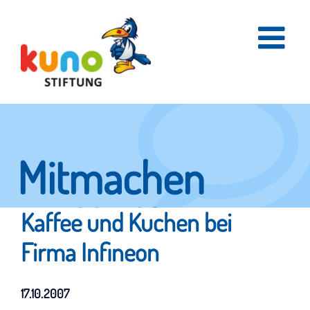
Skip
to
content
Mitmachen
und helfen.
Kaffee und Kuchen bei
Firma Infineon
Hier erfahren Sie, wie fleißige Helfer
17.10.2007