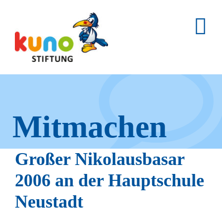
Skip
to
content
Mitmachen
und helfen.
Großer Nikolausbasar
2006 an der Hauptschule
Neustadt
Hier erfahren Sie, wie fleißige