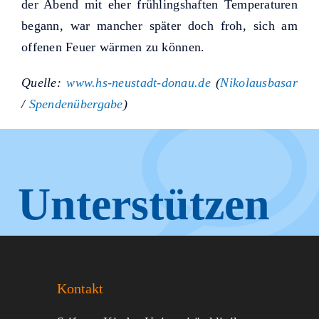
der Abend mit eher frühlingshaften Temperaturen
begann, war mancher später doch froh, sich am
offenen Feuer wärmen zu können.
Quelle:
www.hs-neustadt-donau.de
(
Nikolausbasar
/
Spendenübergabe
)
Unterstützen
Sie KUNO.
Kontakt
Jeder kann helfen.