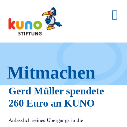
Skip
to
content
Mitmachen
und helfen.
Gerd Müller spendete
260 Euro an KUNO
Hier erfahren Sie, wie fleißige
Anlässlich seines Übergangs in die