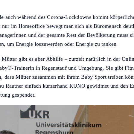
ade auch während des Corona-Lockdowns kommt körperlich
ht nur im Homeoffice bewegt man sich als Büromensch deutl
anagerinnen und der gesamte Rest der Bevölkerung muss s
en, um Energie loszuwerden oder Energie zu tanken.
Mütter gibt es aber Abhilfe – zurzeit natürlich in der Onli
baby®-Trainerin in Regenstauf und Umgebung. Sie gibt Fitne
en, dass Mütter zusammen mit ihrem Baby Sport treiben kön
au Rautner einfach kurzerhand KUNO gewidmet und den Er
ftung gespendet.