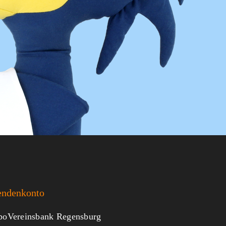
endenkonto
oVereinsbank Regensburg