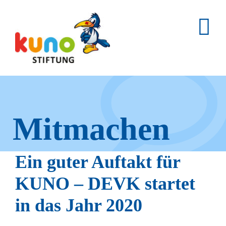
Skip
to
content
Mitmachen
und helfen.
Ein guter Auftakt für
KUNO – DEVK startet
in das Jahr 2020
Hier erfahren Sie, wie fleißige