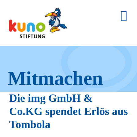
Skip
to
content
Mitmachen
und helfen.
Die img GmbH &
Co.KG spendet Erlös aus
Tombola
Hier erfahren Sie, wie fleißige