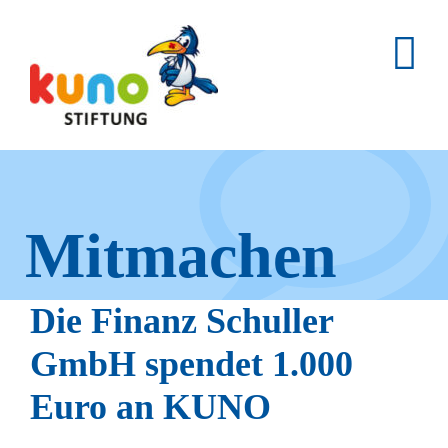
Skip
to
content
Mitmachen
und helfen.
Die Finanz Schuller
GmbH spendet 1.000
Euro an KUNO
Hier erfahren Sie, wie fleißige