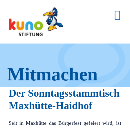
Skip
to
content
Mitmachen
und helfen.
Der Sonntagsstammtisch
Maxhütte-Haidhof
Hier erfahren Sie, wie fleißige
Seit in Maxhütte das Bürgerfest gefeiert wird, ist