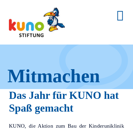
Skip
to
content
Mitmachen
und helfen.
Das Jahr für KUNO hat
Spaß gemacht
Hier erfahren Sie, wie fleißige
KUNO, die Aktion zum Bau der Kinderuniklinik