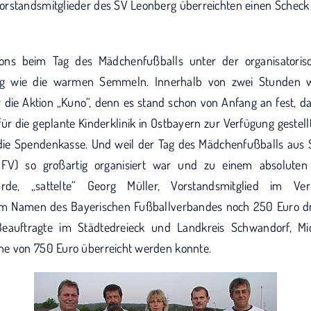
rstandsmitglieder des SV Leonberg überreichten einen Scheck
ons beim Tag des Mädchenfußballs unter der organisatoris
g wie die warmen Semmeln. Innerhalb von zwei Stunden war
 die Aktion „Kuno“, denn es stand schon von Anfang an fest, d
für die geplante Kinderklinik in Ostbayern zur Verfügung gestel
 die Spendenkasse. Und weil der Tag des Mädchenfußballs aus 
BFV) so großartig organisiert war und zu einem absoluten 
rde, „sattelte“ Georg Müller, Vorstandsmitglied im V
m Namen des Bayerischen Fußballverbandes noch 250 Euro dra
Beauftragte im Städtedreieck und Landkreis Schwandorf, Mi
he von 750 Euro überreicht werden konnte.