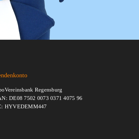
endenkonto
oVereinsbank Regensburg
N: DE08 7502 0073 0371 4075 96
C: HYVEDEMM447