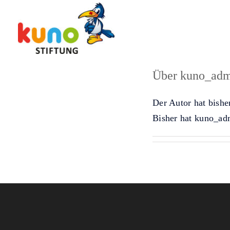
Skip
to
content
Über
kuno_adm
Der Autor hat bishe
Bisher hat kuno_adm