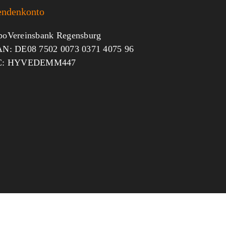
endenkonto
oVereinsbank Regensburg
N: DE08 7502 0073 0371 4075 96
C: HYVEDEMM447