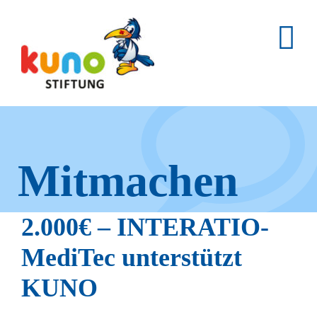
Skip
to
content
Mitmachen
und helfen.
2.000€ – INTERATIO-
MediTec unterstützt
KUNO
Hier erfahren Sie, wie fleißige