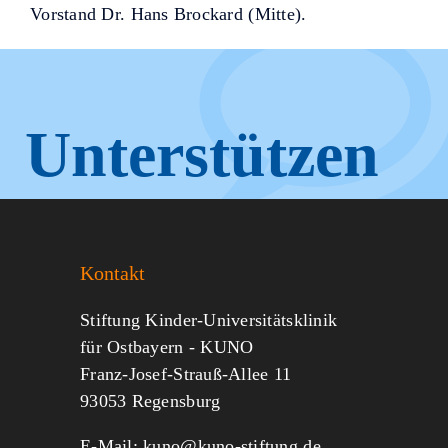
Vorstand Dr. Hans Brockard (Mitte).
Unterstützen
Sie KUNO.
Kontakt
Jeder kann helfen.
Stiftung Kinder-Universitätsklinik
für Ostbayern - KUNO
Franz-Josef-Strauß-Allee 11
MITMACHEN
SPENDEN
93053 Regensburg
E-Mail:
kuno@kuno-stiftung.de